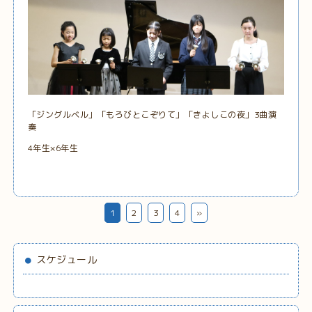
「ジングルベル」「もろびとこぞりて」「きよしこの夜」3曲演
奏
4年生×6年生
1
2
3
4
»
スケジュール