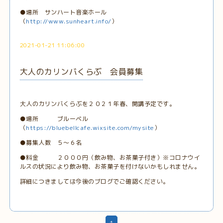
●場所 サンハート音楽ホール
（
http://www.sunheart.info/
）
2021-01-21 11:06:00
大人のカリンバくらぶ 会員募集
大人のカリンバくらぶを２０２１年春、開講予定です。
●場所 ブルーベル
（
https://bluebellcafe.wixsite.com/mysite
）
●募集人数 ５～６名
●料金 ２０００円（飲み物、お茶菓子付き）※コロナウイ
ルスの状況により飲み物、お茶菓子を付けないかもしれません。
詳細につきましては今後のブログでご確認ください。
1