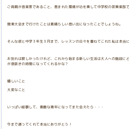
ご両親が音楽家であること、恵まれた環境が功を奏して中学校の吹奏楽部
関東大会まで行けたことは素晴らしい思い出になったことでしょうね。
そんな彼と中学３年生３月まで、レッスンの日々を重ねてこれた私は本当
お別れは寂しかったけれど、これから始まる新しい生活は大人への階段に
が息抜きの時間になってくれるかな？
嬉しいこと
大変なこと
いっぱい経験して、素敵な青年になってまた会えたら・・・
今まで通ってくれて本当にありがとう！