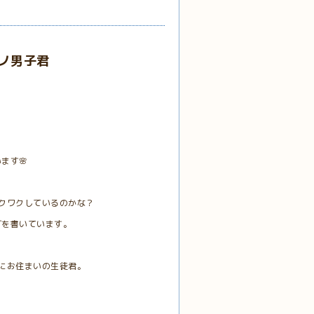
ノ男子君
ます🌸
クワクしているのかな？
グを書いています。
にお住まいの生徒君。