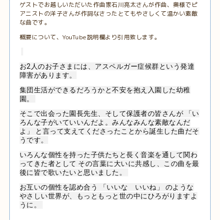
ゲストでお越しいただいた作曲家石川亮太さんが作曲、奥様でピ
アニストの洋子さんが作詞なさったとてもやさしくて温かい素敵
な曲です。
概要について、YouTube説明欄より引用致します。
お2人のお子さまには、アスペルガー症候群という発達
障害があります。
集団生活ができるだろうかと不安を抱え入園した幼稚
園。 
そこで出会った園長先生、そして保護者の皆さんが 「い
ろんな子がいていいんだよ。みんなみんな素敵なんだ
よ」 と言って支えてくださったことから誕生した曲だそ
うです。
いろんな個性を持った子供たちと長く音楽を通して関わ
ってきた者として その言葉に大いに共感し、この曲を最
後に皆で歌いたいと思いました。 
お互いの個性を認め合う 「いいな　いいね」 のような
やさしい世界が、もっともっと世の中にひろがりますよ
うに。 