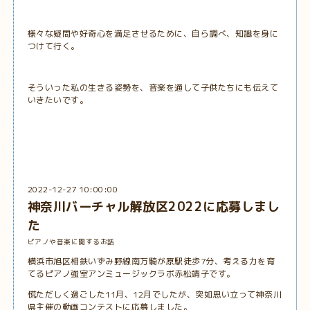
様々な疑問や好奇心を満足させるために、自ら調べ、知識を身に
つけて行く。
そういった私の生きる姿勢を、音楽を通して子供たちにも伝えて
いきたいです。
2022-12-27 10:00:00
神奈川バーチャル解放区2022に応募しまし
た
ピアノや音楽に関するお話
横浜市旭区相鉄いずみ野線南万騎が原駅徒歩7分、考える力を育
てるピアノ強室アンミュージックラボ赤松靖子です。
慌ただしく過ごした11月、12月でしたが、突如思い立って神奈川
県主催の動画コンテストに応募しました。