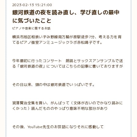
2023-02-13 15:21:00
銀河鉄道の夜を読み直し、学び直しの最中
に気づいたこと
ピアノや音楽に関するお話
横浜市旭区相鉄いずみ野線南万騎が原駅徒歩7分、考える力を育
てるピアノ強室アンミュージックラボ赤松靖子です。
今年最初に行ったコンサート 朗読とサックスアンサンブルで送
る「銀河鉄道の夜」については
こちらの記事に
書いておりますが
その日以来、頭の中は銀河鉄道でいっぱいです。
宮澤賢治全集を買い、がんばって（文体が古いのでかなり読みに
くかった）読んだもののやっぱり意味不明な部分があり
その後、YouTube先生のお世話になりそれに感動して