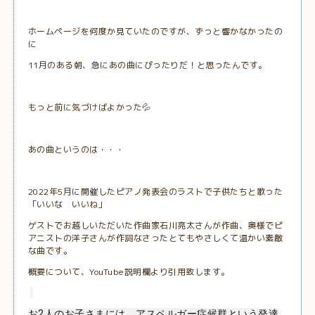
ホームページを何度か見ていたのですが、ずっと響かなかったの
に
11月のある朝、急にあの曲にぴったりだ！と思ったんです。
もっと前に気づけばよかった💦
あの曲というのは・・・
2022年5月に開催したピアノ発表会のラストで子供たちと歌った
「いいな いいね」
ゲストでお越しいただいた作曲家石川亮太さんが作曲、奥様でピ
アニストの洋子さんが作詞なさったとてもやさしくて温かい素敵
な曲です。
概要について、YouTube説明欄より引用致します。
お2人のお子さまには、アスペルガー症候群という発達