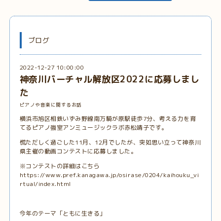
ブログ
2022-12-27 10:00:00
神奈川バーチャル解放区2022に応募しまし
た
ピアノや音楽に関するお話
横浜市旭区相鉄いずみ野線南万騎が原駅徒歩7分、考える力を育
てるピアノ強室アンミュージックラボ赤松靖子です。
慌ただしく過ごした11月、12月でしたが、突如思い立って神奈川
県主催の動画コンテストに応募しました。
※コンテストの詳細はこちら
https://www.pref.kanagawa.jp/osirase/0204/kaihouku_vi
rtual/index.html
今年のテーマ「ともに生きる」