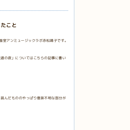
いたこと
強室アンミュージックラボ赤松靖子です。
鉄道の夜」については
こちらの記事に
書い
）読んだもののやっぱり意味不明な部分が