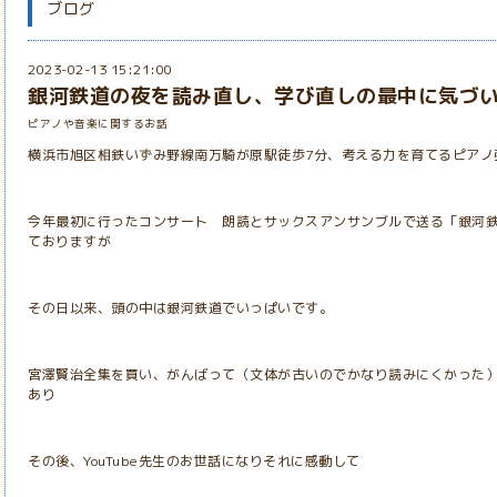
ブログ
2023-02-13 15:21:00
銀河鉄道の夜を読み直し、学び直しの最中に気づ
ピアノや音楽に関するお話
横浜市旭区相鉄いずみ野線南万騎が原駅徒歩7分、考える力を育てるピアノ
今年最初に行ったコンサート 朗読とサックスアンサンブルで送る「銀河
ておりますが
その日以来、頭の中は銀河鉄道でいっぱいです。
宮澤賢治全集を買い、がんばって（文体が古いのでかなり読みにくかった
あり
その後、YouTube先生のお世話になりそれに感動して