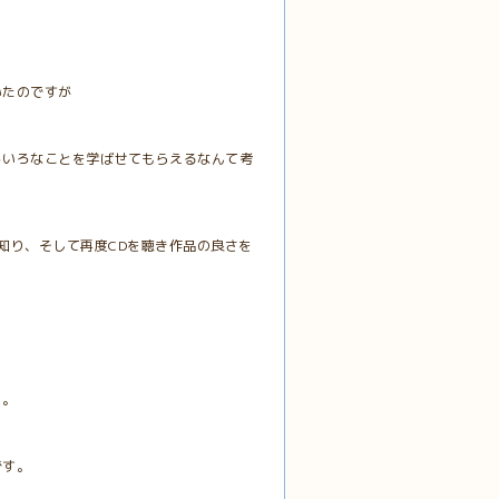
いたのですが
ろいろなことを学ばせてもらえるなんて考
知り、そして再度CDを聴き作品の良さを
く。
です。