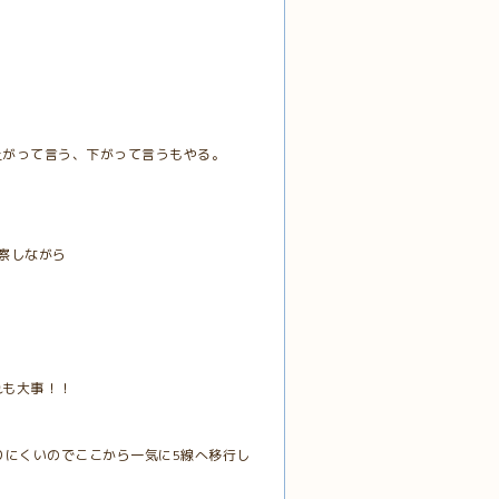
上がって言う、下がって言うもやる。
察しながら
れも大事！！
りにくいのでここから一気に5線へ移行し