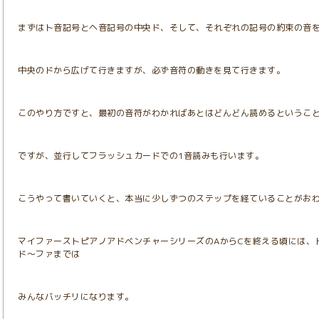
まずはト音記号とヘ音記号の中央ド、そして、それぞれの記号の約束の音
中央のドから広げて行きますが、必ず音符の動きを見て行きます。
このやり方ですと、最初の音符がわかればあとはどんどん読めるというこ
ですが、並行してフラッシュカードでの1音読みも行います。
こうやって書いていくと、本当に少しずつのステップを経ていることがお
マイファーストピアノアドベンチャーシリーズのAからCを終える頃には、
ド～ファまでは
みんなバッチリになります。