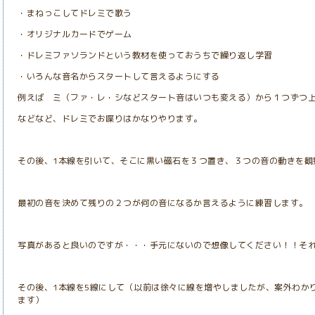
・まねっこしてドレミで歌う
・オリジナルカードでゲーム
・ドレミファソランドという教材を使っておうちで繰り返し学習
・いろんな音名からスタートして言えるようにする
例えば ミ（ファ・レ・シなどスタート音はいつも変える）から１つずつ
などなど、ドレミでお喋りはかなりやります。
その後、1本線を引いて、そこに黒い磁石を３つ置き、３つの音の動きを観
最初の音を決めて残りの２つが何の音になるか言えるように練習します。
写真があると良いのですが・・・手元にないので想像してください！！そ
その後、1本線を5線にして（以前は徐々に線を増やしましたが、案外わか
ます）