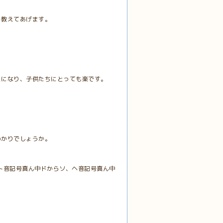
を教えてあげます。
とになり、子供たちにとっても楽です。
わかりでしょうか。
ト音記号真ん中ドからソ、ヘ音記号真ん中