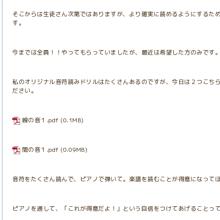
そこからは生徒さん次第ではありますが、より確実に読めるようにするた
す。
今までは全員！！やってもらっていましたが、最近は希望した方のみです
私のオリジナル音符読みドリルはたくさんあるのですが、今日は２つこち
ださい。
線の音１.pdf
(0.1MB)
間の音１.pdf
(0.09MB)
音符をたくさん読んで、ピアノで弾いて。楽譜を読むことが得意になって
ピアノを通して、「これが得意だよ！」という自信をつけてあげることっ