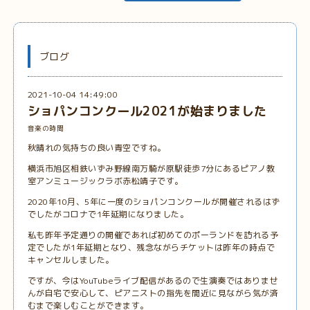
ブログ
2021-10-04 14:49:00
ショパンコンクール2021が始まりました
音楽の時間
秋晴れの気持ちの良い青空ですね。
横浜市旭区相鉄いずみ野線南万騎が原駅徒歩7分にあるピアノ教
室アンミュージックラボ赤松靖子です。
2020年10月、5年に一度のショパンコンクールが開催されるはず
でしたがコロナで1年延期になりました。
私も昨年予定通りの開催であれば初めてのポーランドを訪れる予
定でしたが1年延期となり、残念ながらチケットは昨年の時点で
キャンセルしました。
ですが、今はYouTubeライブ配信があるので生演奏ではありませ
んが自宅で安心して、ピアニストの指先を間近に見ながら気が済
むまで楽しむことができます。