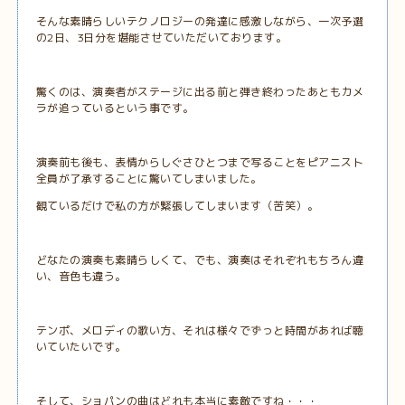
そんな素晴らしいテクノロジーの発達に感激しながら、一次予選
の2日、3日分を堪能させていただいております。
驚くのは、演奏者がステージに出る前と弾き終わったあともカメ
ラが追っているという事です。
演奏前も後も、表情からしぐさひとつまで写ることをピアニスト
全員が了承することに驚いてしまいました。
観ているだけで私の方が緊張してしまいます（苦笑）。
どなたの演奏も素晴らしくて、でも、演奏はそれぞれもちろん違
い、音色も違う。
テンポ、メロディの歌い方、それは様々でずっと時間があれば聴
いていたいです。
そして、ショパンの曲はどれも本当に素敵ですね・・・