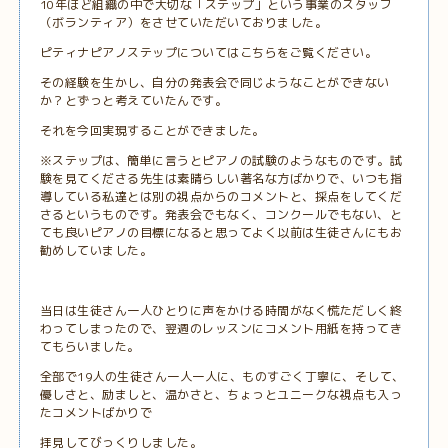
10年ほど組織の中で大切な「ステップ」という事業のスタッフ
（ボランティア）をさせていただいておりました。
ピティナピアノステップについてはこちらをご覧ください
。
その経験を生かし、自分の発表会で同じようなことができない
か？とずっと考えていたんです。
それを今回実現することができました。
※ステップは、簡単に言うとピアノの試験のようなものです。試
験を見てくださる先生は素晴らしい著名な方ばかりで、いつも指
導している私達とは別の視点からのコメントと、採点をしてくだ
さるというものです。発表会でもなく、コンクールでもない、と
ても良いピアノの目標になると思ってよく以前は生徒さんにもお
勧めしていました。
当日は生徒さん一人ひとりに声をかける時間がなく慌ただしく終
わってしまったので、翌週のレッスンにコメント用紙を持ってき
てもらいました。
全部で19人の生徒さん一人一人に、ものすごく丁寧に、そして、
優しさと、励ましと、温かさと、ちょっとユニークな視点も入っ
たコメントばかりで
拝見してびっくりしました。