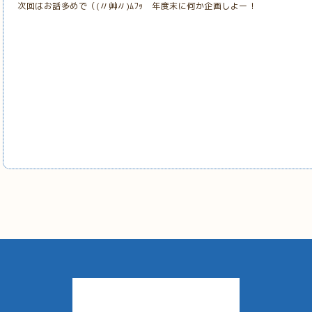
次回はお話多めで（(〃艸〃)ﾑﾌｯ 年度末に何か企画しよー！