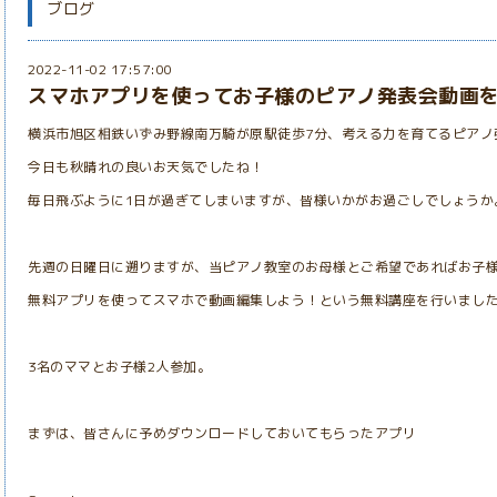
ブログ
2022-11-02 17:57:00
スマホアプリを使ってお子様のピアノ発表会動画
横浜市旭区相鉄いずみ野線南万騎が原駅徒歩7分、考える力を育てるピアノ
今日も秋晴れの良いお天気でしたね！
毎日飛ぶように1日が過ぎてしまいますが、皆様いかがお過ごしでしょうか
先週の日曜日に遡りますが、当ピアノ教室のお母様とご希望であればお子
無料アプリを使ってスマホで動画編集しよう！という無料講座を行いまし
3名のママとお子様2人参加。
まずは、皆さんに予めダウンロードしておいてもらったアプリ