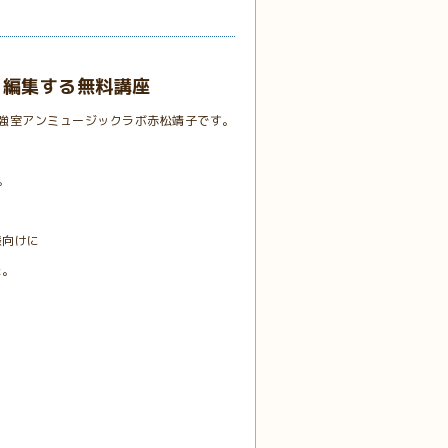
を編集する無料講座
強室アンミュージックラボ赤松靖子です。
。
様向けに
た。