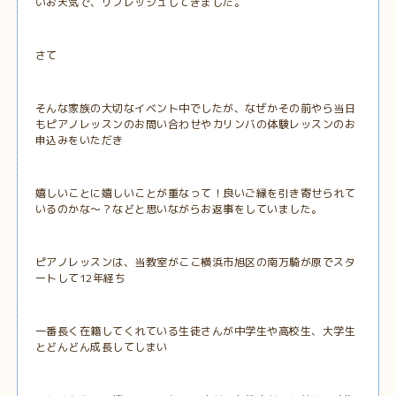
いお天気で、リフレッシュしてきました。
さて
そんな家族の大切なイベント中でしたが、なぜかその前やら当日
もピアノレッスンのお問い合わせやカリンバの体験レッスンのお
申込みをいただき
嬉しいことに嬉しいことが重なって！良いご縁を引き寄せられて
いるのかな～？などと思いながらお返事をしていました。
ピアノレッスンは、当教室がここ横浜市旭区の南万騎が原でスタ
ートして12年経ち
一番長く在籍してくれている生徒さんが中学生や高校生、大学生
とどんどん成長してしまい