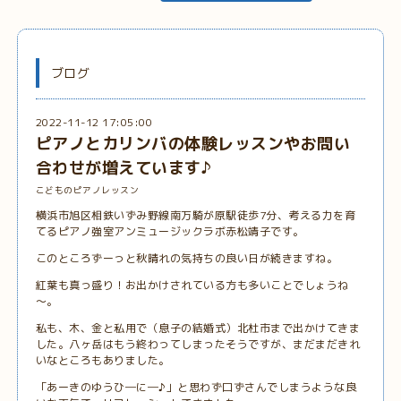
ブログ
2022-11-12 17:05:00
ピアノとカリンバの体験レッスンやお問い
合わせが増えています♪
こどものピアノレッスン
横浜市旭区相鉄いずみ野線南万騎が原駅徒歩7分、考える力を育
てるピアノ強室アンミュージックラボ赤松靖子です。
このところずーっと秋晴れの気持ちの良い日が続きますね。
紅葉も真っ盛り！お出かけされている方も多いことでしょうね
～。
私も、木、金と私用で（息子の結婚式）北杜市まで出かけてきま
した。八ヶ岳はもう終わってしまったそうですが、まだまだきれ
いなところもありました。
「あーきのゆうひ―に―♪」と思わず口ずさんでしまうような良