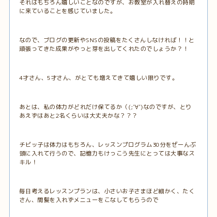
それはもちろん嬉しいことなのですが、お教室が入れ替えの時期
に来ていることを感じていました。
なので、ブログの更新やSNSの投稿をたくさんしなければ！！と
頑張ってきた成果がやっと芽を出してくれたのでしょうか？！
4才さん、5才さん、がとても増えてきて嬉しい限りです。
あとは、私の体力がどれだけ保てるか（(;'∀')なのですが、とり
あえずはあと2名くらいは大丈夫かな？？？
チビッ子は体力はもちろん、レッスンプログラム30分をぜーんぶ
頭に入れて行うので、記憶力もけっこう先生にとっては大事なス
キル！
毎日考えるレッスンプランは、小さいお子さまほど細かく、たく
さん、間髪を入れずメニューをこなしてもらうので