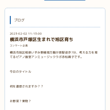
ブログ
2023-02-02 11:13:00
横浜市戸塚区生まれで旭区育ち
コンサート企画
横浜市旭区相鉄いずみ野線南万騎が原駅徒歩7分、考える力を育
てるピアノ強室アンミュージックラボ赤松靖子です。
今日のタイトル
何を連想されますか？？
お野菜？果物？