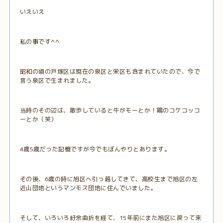
いえいえ
私の事です^^
昭和の頃の戸塚区は現在の泉区と栄区も含まれていたので、今で
言う泉区で生まれました。
当時のその辺は、散歩していると牛がモーとか！鶏のコケコッコ
ーとか（笑）
4歳5歳だった記憶ですが今でもぼんやりとあります。
その後、6歳の時に旭区へ引っ越してきて、高校生まで旭区の左
近山団地というマンモス団地に住んでいました。
そして、いろいろ紆余曲折を経て、15年前にまた旭区に戻って来