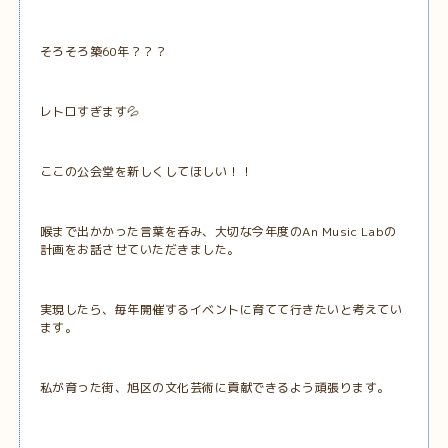
そろそろ築60年？？？
レトロすぎます💦
ここの公会堂を新しくしてほしい！！
喉まで出かかった言葉を呑み、大切な今年度のAn Music Labの
計画をお話させていただきました。
実現したら、毎年開催するイベントに育てて行きたいと考えてい
ます。
私が育った街、旭区の文化芸術に貢献できるよう頑張ります。