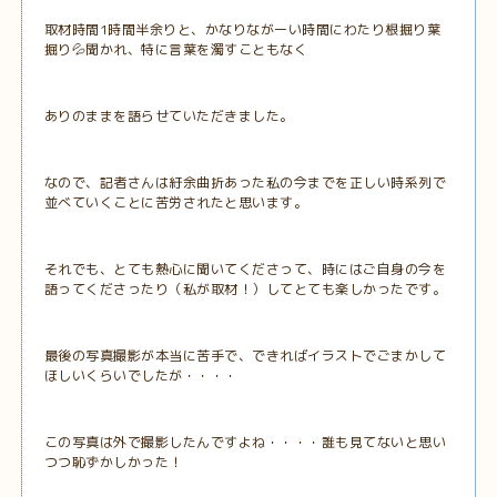
取材時間1時間半余りと、かなりながーい時間にわたり根掘り葉
掘り💦聞かれ、特に言葉を濁すこともなく
ありのままを語らせていただきました。
なので、記者さんは紆余曲折あった私の今までを正しい時系列で
並べていくことに苦労されたと思います。
それでも、とても熱心に聞いてくださって、時にはご自身の今を
語ってくださったり（私が取材！）してとても楽しかったです。
最後の写真撮影が本当に苦手で、できればイラストでごまかして
ほしいくらいでしたが・・・・
この写真は外で撮影したんですよね・・・・誰も見てないと思い
つつ恥ずかしかった！